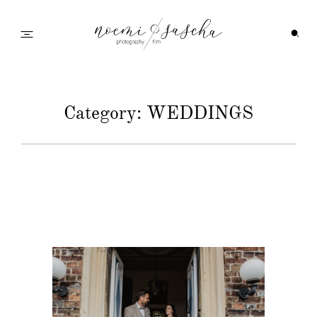
Startseite
Category: WEDDINGS
Galerie
Feedback
Info
Wedding Family