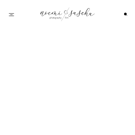
Startseite
Malin Wedding
Galerie
Family 2022
Feedback
Info
Wedding Family