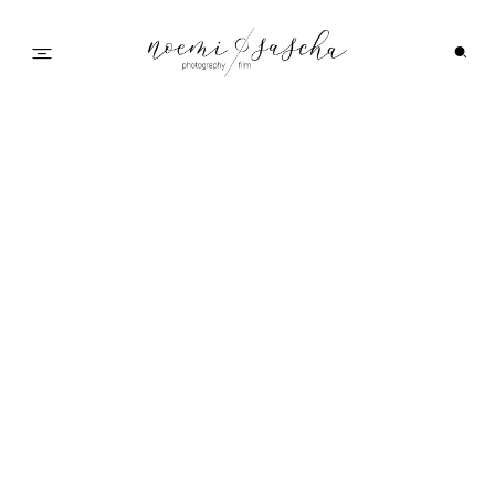
Startseite
Paulina &
Galerie
Patrick
Feedback
Info
Wedding Family