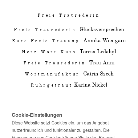
Freie Traurederin
Glücksversprechen
Freie Traurederin
Annika Wiengarn
Eure Freie Trauung
Teresa Ledabyl
Herz.Wort.Kuss
Trau Anni
Freie Traurederin
Catrin Szech
Wortmanufaktur
Karina Nickel
Ruhrgetraut
Cookie-Einstellungen
Wie wähle ich den richtigen Dienstleister für unsere
Diese Website setzt Cookies ein, um das Angebot
Hochzeit?
nutzerfreundlich und funktionaler zu gestalten. Die
Verwendung von Cookies können Sie in den Browser-