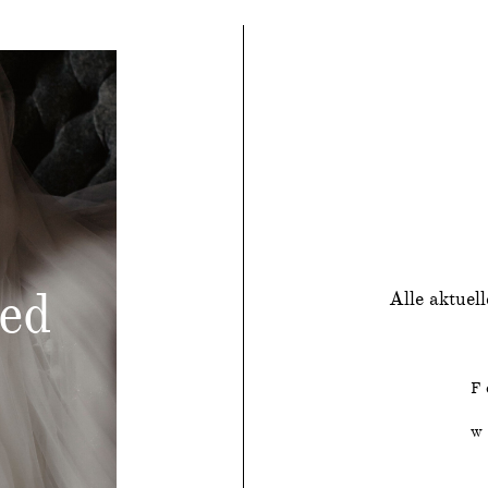
ed
Alle aktuel
F
w