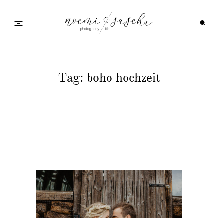
Startseite
Tag: boho hochzeit
Galerie
Feedback
Info
Wedding Family