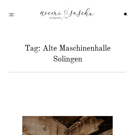
Startseite
Tag: Alte Maschinenhalle
Solingen
Galerie
Feedback
Info
Wedding Family